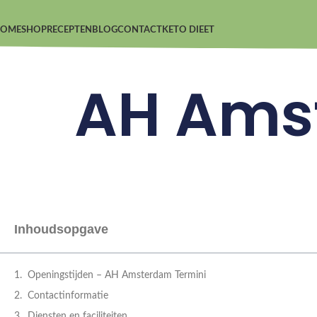
OME
SHOP
RECEPTEN
BLOG
CONTACT
KETO DIEET
AH Ams
Inhoudsopgave
Openingstijden – AH Amsterdam Termini
Contactinformatie
Diensten en faciliteiten