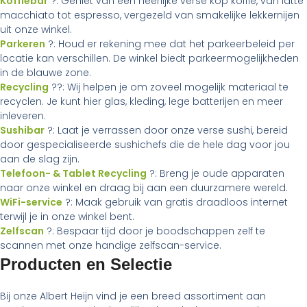
Koffiebar
?: Geniet van een heerlijke verse kop koffie, van latte
macchiato tot espresso, vergezeld van smakelijke lekkernijen
uit onze winkel.
Parkeren
?: Houd er rekening mee dat het parkeerbeleid per
locatie kan verschillen. De winkel biedt parkeermogelijkheden
in de blauwe zone.
Recycling
??: Wij helpen je om zoveel mogelijk materiaal te
recyclen. Je kunt hier glas, kleding, lege batterijen en meer
inleveren.
Sushibar
?: Laat je verrassen door onze verse sushi, bereid
door gespecialiseerde sushichefs die de hele dag voor jou
aan de slag zijn.
Telefoon- & Tablet Recycling
?: Breng je oude apparaten
naar onze winkel en draag bij aan een duurzamere wereld.
WiFi-service
?: Maak gebruik van gratis draadloos internet
terwijl je in onze winkel bent.
Zelfscan
?: Bespaar tijd door je boodschappen zelf te
scannen met onze handige zelfscan-service.
Producten en Selectie
Bij onze Albert Heijn vind je een breed assortiment aan