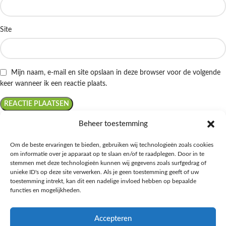
Site
Mijn naam, e-mail en site opslaan in deze browser voor de volgende
keer wanneer ik een reactie plaats.
Beheer toestemming
Om de beste ervaringen te bieden, gebruiken wij technologieën zoals cookies
om informatie over je apparaat op te slaan en/of te raadplegen. Door in te
Ontdek de beste keto-vriendelijke keuzes van Albert Heijn, verrijk je
stemmen met deze technologieën kunnen wij gegevens zoals surfgedrag of
kennis met onze diepgaande blogs over het keto-dieet, en deel jouw
unieke ID's op deze site verwerken. Als je geen toestemming geeft of uw
favoriete keto recepten in onze bruisende online gemeenschap!
toestemming intrekt, kan dit een nadelige invloed hebben op bepaalde
functies en mogelijkheden.
RECENT BLOG BERICHTEN
Accepteren
HANDIGE LINKS